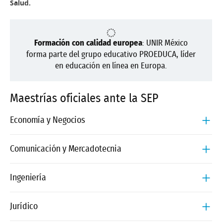
Salud.
Formación con calidad europea
: UNIR México
forma parte del grupo educativo PROEDUCA, líder
en educación en línea en Europa.
Maestrías oficiales ante la SEP
Economía y Negocios
Comunicación y Mercadotecnia
Maestría en Administración y Dirección de
Empresas – MBA
Ingeniería
Maestría en Comunicación e Identidad Corporativa
Maestría en Auditoría de Cuentas
Maestría en Comunicación Transmedia
Jurídico
Maestría en Contabilidad e Impuestos
Maestría en Análisis y Visualización de Datos