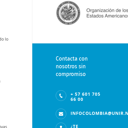
do lo
Contacta con
nosotros sin
compromiso
n
+ 57 601 705
66 00
INFOCOLOMBIA@UNIR.
¿TE
ivas