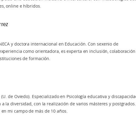
e la Física y la Química en Educación Secundaria y
s, online e híbridos.
e la Biología y la Geología en Educación Secundaria y
rrez
ANECA y doctora internacional en Educación. Con sexenio de
 las Artes Plásticas y Visuales en Educación Infantil y
experiencia como orientadora, es experta en inclusión, colaboración
stituciones de formación.
e la Geografía y la Historia en Educación Secundaria y
 Educativa Familiar
a (U. de Oviedo). Especializado en Psicología educativa y discapacida
a la diversidad, con la realización de varios másteres y postgrados
 Dirección de Centros Educativos
l en mi campo de más de 10 años.
special
n Educativa