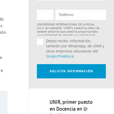
do
os
sión
a
re
UNIR, primer puesto
en Docencia en U-