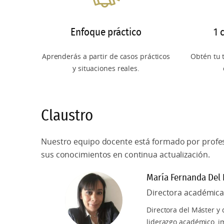
CONSULTA MÁS INFORMACIÓN
Máster Universitario en Psicopedag
Enfoque práctico
1 
Máster Universitario en Docencia Su
Máster Universitario en Educación In
Aprenderás a partir de casos prácticos
Obtén tu t
y situaciones reales.
Máster Universitario en Innovación
Máster Universitario en Didáctica d
Claustro
Máster Universitario en Didáctica d
Bachillerato
Nuestro equipo docente está formado por profe
sus conocimientos en continua actualización.
Máster Universitario en Didáctica d
María Fernanda Del 
Máster Universitario en Didáctica 
Directora académic
Bachillerato
Directora del Máster y
liderazgo académico, i