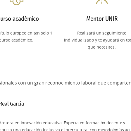
CONSULTA MÁS INFORMACIÓN
ogía
curso académico
Mentor UNIR
perior Universitaria
clusiva e Intercultural
ítulo europeo en tan solo 1
Realizará un seguimiento
curso académico.
individualizado y te ayudará en to
 Educativa
que necesites.
e la Lengua en Educación Infantil y Primaria
e la Lengua y la Literatura en Educación Secundaria y
sionales con un gran reconocimiento laboral que comparte
e las Matemáticas en Educación Infantil y Primaria
Real García
de las Matemáticas en Educación Secundaria y
a
 doctora en innovación educativa. Experta en formación docente y
mpulsa una educación inclusiva e intercultural con metodologías act