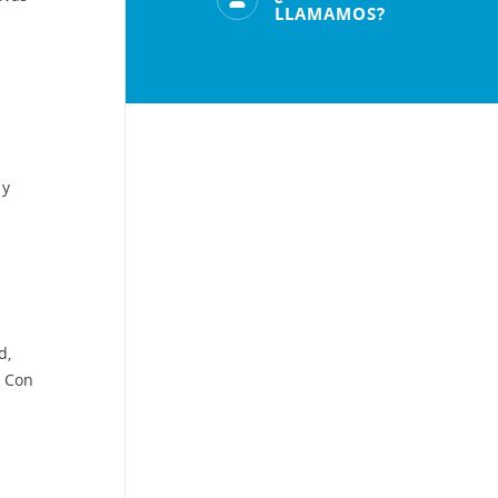
LLAMAMOS?
 y
d,
. Con