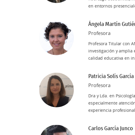
Máster Universitario en Didáctica d
en entornos presenciale
Bachillerato
Máster Universitario en Didáctica d
Ángela Martín Gutié
Bachillerato
Profesora
Profesora Titular con 
Máster Universitario en Didáctica de
investigación y amplia 
Primaria
calidad educativa en in
Máster Universitario en Didáctica d
Bachillerato
Patricia Solís García
Profesora
Máster Universitario en Orientación
Dra y Lda. en Psicologí
especialmente atención 
Máster Universitario en Liderazgo y
experiencia profesiona
Máster Universitario en Educación E
Carlos García Junco
Máster Universitario en Gamificació