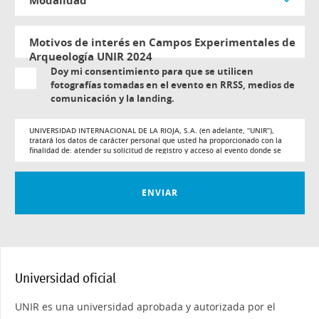
modalidad
Motivos de interés en Campos Experimentales de
Arqueología UNIR 2024
Doy mi consentimiento para que se utilicen
fotografías tomadas en el evento en RRSS, medios de
comunicación y la landing.
UNIVERSIDAD INTERNACIONAL DE LA RIOJA, S.A. (en adelante, “UNIR”),
tratará los datos de carácter personal que usted ha proporcionado con la
finalidad de: atender su solicitud de registro y acceso al evento donde se
llevará a cabo la sesión formativa, llevar a cabo un control de la asistencia,
así como para mantenerle informado de nuestra actividad.
Usted podrá revocar el consentimiento otorgado, así como ejercitar los
ENVIAR
derechos reconocidos en los artículos 15 a 22 del Reglamento (UE)
2016/679, mediante solicitud dirigida en Av. de la Paz, 137, 26006,
Logroño, o a la siguiente dirección de correo electrónico
ppd@unir.net
,
adjuntando copia de su DNI o documentación acreditativa de su identidad.
Si lo desea puede consultar información adicional y detallada sobre
protección de datos en el siguiente
enlace
.
Universidad oficial
UNIR es una universidad aprobada y autorizada por el