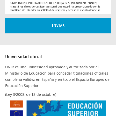
UNIVERSIDAD INTERNACIONAL DE LA RIOJA, S.A. (en adelante, “UNIR”),
tratará los datos de carácter personal que usted ha proporcionado con la
finalidad de: atender su solicitud de registro y acceso al evento donde se
llevará a cabo la sesión formativa, llevar a cabo un control de la asistencia,
así como para mantenerle informado de nuestra actividad.
Usted podrá revocar el consentimiento otorgado, así como ejercitar los
ENVIAR
derechos reconocidos en los artículos 15 a 22 del Reglamento (UE) 2016/679,
mediante solicitud dirigida en Av. de la Paz, 137, 26006, Logroño, o a la
siguiente dirección de correo electrónico
ppd@unir.net
, adjuntando copia de
su DNI o documentación acreditativa de su identidad. Si lo desea puede
consultar información adicional y detallada sobre protección de datos en el
siguiente
enlace
.
Universidad oficial
UNIR es una universidad aprobada y autorizada por el
Ministerio de Educación para conceder titulaciones oficiales
con plena validez en España y en todo el Espacio Europeo de
Educación Superior.
(Ley 3/2008, de 13 de octubre)