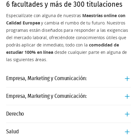
6 facultades y más de 300 titulaciones
Especialízate con alguna de nuestras
Maestrías online con
Calidad Europea
y cambia el rumbo de tu futuro. Nuestros
programas están diseñados para responder a las exigencias
del mercado laboral, ofreciéndote conocimientos útiles que
podrás aplicar de inmediato, todo con la
comodidad de
estudiar 100% en línea
desde cualquier parte en alguna de
las siguientes áreas.
Empresa, Marketing y Comunicación:
MBA:
Empresa, Marketing y Comunicación:
MBA
MBA:
Derecho
MBA Tech
MBA
Salud
MBA Executive
Maestría Universitaria en Ciberdelincuencia