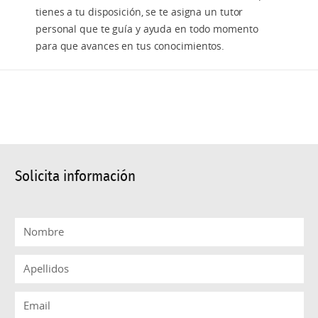
Maestría Universitaria en Estudios Avanzados en
tienes a tu disposición, se te asigna un tutor
Flamenco
personal que te guía y ayuda en todo momento
para que avances en tus conocimientos.
Maestría Universitaria en Estudios
Latinoamericanos
Maestría Universitaria en Historia del Arte
Contemporáneo y Cultura Visual
Maestría Universitaria en Estudios Bíblicos
Solicita información