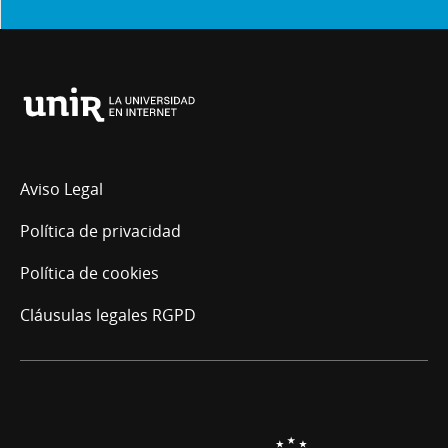
Universidad
Internacional
de
La
Aviso Legal
Rioja
Política de privacidad
Política de cookies
Cláusulas legales RGPD