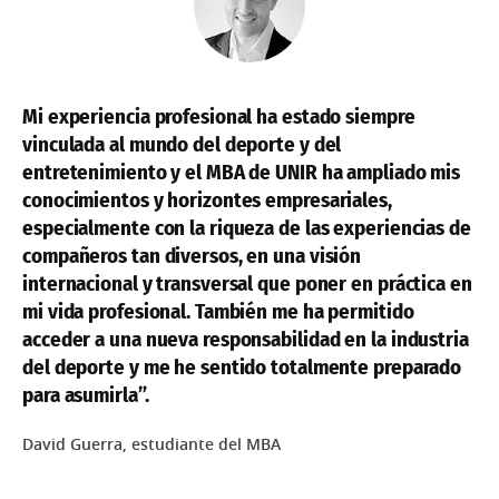
Canónico
Precisión y Epidemiología Nutricional
Maestría Universitaria en Diseño Gráfico Digital
Maestría Universitaria en Gestión del Patrimonio
Maestría Universitaria en Derecho de Mercados
Maestría Universitaria en Estrategias Nutricionales
Cultural y Natural
Maestría Universitaria en Diseño Industrial y
Financieros
en la Práctica Deportiva
Desarrollo de Producto
Maestría Universitaria en Retórica y Oratoria
Mi experiencia profesional ha estado siempre
Es
Maestría Universitaria en Derecho de Daños y
Maestría Universitaria en Neurobiología y
vinculada al mundo del deporte y del
en
Maestría Universitaria en Diseño y Desarrollo de
Maestría Universitaria en Estudios Literarios y
Responsabilidad Civil
Adicciones
entretenimiento y el MBA de UNIR ha ampliado mis
má
Videojuegos
Culturales en Lengua Inglesa
Maestría Universitaria en Argumentación Jurídica
conocimientos y horizontes empresariales,
ne
Maestría Universitaria en Intervención Psicológica
Maestría Universitaria en Diseño y Producción
en Crisis, Emergencias y Catástrofes
especialmente con la riqueza de las experiencias de
pr
Multimedia
compañeros tan diversos, en una visión
Maestría Universitaria en Microbiota Humana
Go
internacional y transversal que poner en práctica en
Maestría Universitaria en Diseño de Interiores
El
mi vida profesional. También me ha permitido
acceder a una nueva responsabilidad en la industria
del deporte y me he sentido totalmente preparado
para asumirla”.
David Guerra, estudiante del MBA