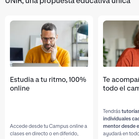
UNIR, una propuesta educativa única
Estudia a tu ritmo, 100%
Te acompa
online
todo el ca
Tendrás
tutoría
individuales c
Accede desde tu Campus
online
a
mentor desde e
clases en directo o en diferido,
ayudará en todo