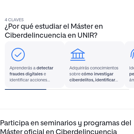
4 CLAVES
¿Por qué estudiar el Máster en
Ciberdelincuencia en UNIR?
Aprenderás a
detectar
Adquirirás conocimientos
Id
fraudes digitales
e
sobre
cómo investigar
pe
identificar acciones
ciberdelitos, identificar
ám
ilícitas contra empresas y
indicios y presentar
ci
la sociedad en general.
pruebas
digitales válidas.
Participa en seminarios y programas del
Máster oficial en Ciberdelincuencia