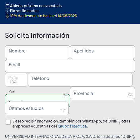
Abierta próxima convocatoria
Plazas limitadas
18% de descuento hasta el 14/08/2026
Solicita información
Nombre
Apellidos
Email
Prefijo
Teléfono
País
Provincia
Últimos estudios
Deseo recibir información, también por WhatsApp, de UNIR y otras
empresas educativas del
Grupo Proeduca
.
UNIVERSIDAD INTERNACIONAL DE LA RIOJA, S.A.U. (en adelante, "UNIR"),