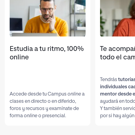
Estudia a tu ritmo, 100%
Te acompa
online
todo el ca
Tendrás
tutoría
individuales c
Accede desde tu Campus
online
a
mentor desde e
clases en directo o en diferido,
ayudará en todo
foros y recursos y examínate de
Y también servi
forma
online
o presencial.
por si hay algún