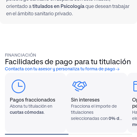
orientado a
titulados en Psicología
que desean trabajar
en el ámbito sanitario privado.
FINANCIACIÓN
Facilidades de pago para tu titulación
Contacta con tu asesor y personaliza tu forma de pago
Pagos fraccionados
Sin intereses
O
p
Abona tu titulación en
Fracciona el importe de
cuotas cómodas
.
titulaciones
Ha
seleccionadas con
0% de
el
interés
.
me