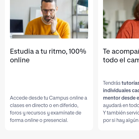
Estudia a tu ritmo, 100%
Te acompa
online
todo el ca
Tendrás
tutoría
individuales c
Accede desde tu Campus
online
a
mentor desde e
clases en directo o en diferido,
ayudará en todo
foros y recursos y examínate de
Y también servi
forma
online
o presencial.
por si hay algún