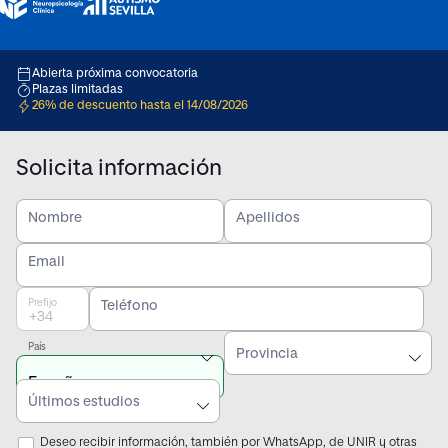
Abierta próxima convocatoria
Plazas limitadas
26% de descuento hasta el 14/08/2026
Solicita información
Nombre
Apellidos
Email
Prefijo
Teléfono
País
Provincia
Últimos estudios
Deseo recibir información, también por WhatsApp, de UNIR y otras