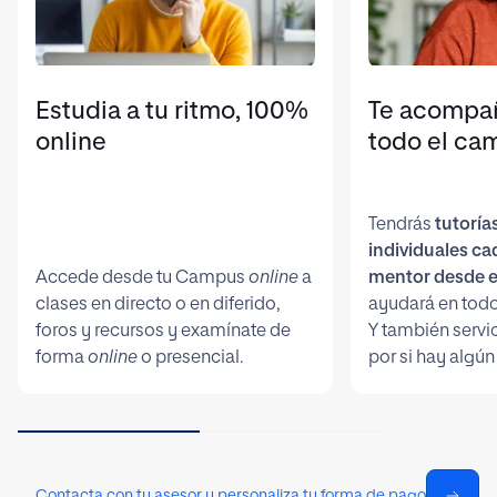
Estudia a tu ritmo, 100%
Te acompa
online
todo el ca
Tendrás
tutoría
individuales c
Accede desde tu Campus
online
a
mentor desde e
clases en directo o en diferido,
ayudará en todo
foros y recursos y examínate de
Y también servi
forma
online
o presencial.
por si hay algún
Contacta con tu asesor y personaliza tu forma de pago