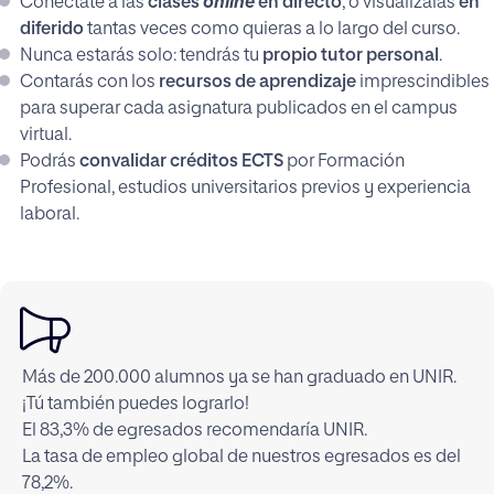
Conéctate a las
clases
online
en directo
, o visuálizalas
en
diferido
tantas veces como quieras a lo largo del curso.
Nunca estarás solo: tendrás tu
propio tutor personal
.
Contarás con los
recursos de aprendizaje
imprescindibles
para superar cada asignatura publicados en el campus
virtual.
Podrás
convalidar créditos ECTS
por Formación
Profesional, estudios universitarios previos y experiencia
laboral.
Más de 200.000 alumnos ya se han graduado en UNIR.
¡Tú también puedes lograrlo!
El 83,3% de egresados recomendaría UNIR.
La tasa de empleo global de nuestros egresados es del
78,2%.