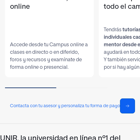
online
todo el ca
Tendrás
tutoría
individuales c
Accede desde tu Campus
online
a
mentor desde e
clases en directo o en diferido,
ayudará en todo
foros y recursos y examínate de
Y también servi
forma
online
o presencial.
por si hay algún
Contacta con tu asesor y personaliza tu forma de pago
UNIR, la universidad en línea nº1 del