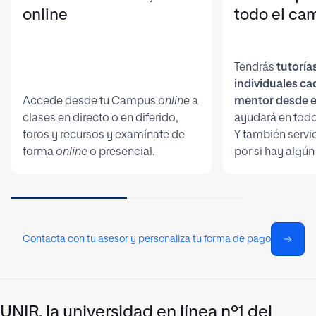
online
todo el ca
Tendrás
tutoría
individuales c
Accede desde tu Campus
online
a
mentor desde e
clases en directo o en diferido,
ayudará en todo
foros y recursos y examínate de
Y también servi
forma
online
o presencial.
por si hay algún
Contacta con tu asesor y personaliza tu forma de pago
UNIR, la universidad en línea nº1 del