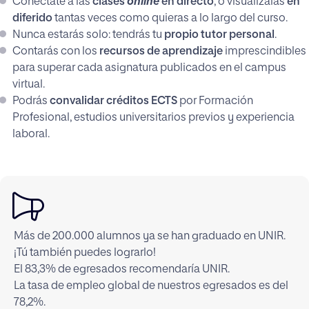
Conéctate a las
clases
online
en directo
, o visuálizalas
en
diferido
tantas veces como quieras a lo largo del curso.
Nunca estarás solo: tendrás tu
propio tutor personal
.
Contarás con los
recursos de aprendizaje
imprescindibles
para superar cada asignatura publicados en el campus
virtual.
Podrás
convalidar créditos ECTS
por Formación
Profesional, estudios universitarios previos y experiencia
laboral.
Más de 200.000 alumnos ya se han graduado en UNIR.
¡Tú también puedes lograrlo!
El 83,3% de egresados recomendaría UNIR.
La tasa de empleo global de nuestros egresados es del
78,2%.