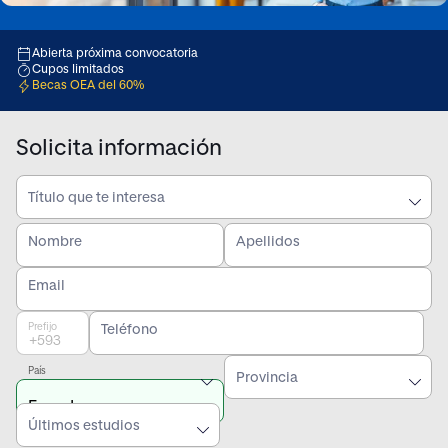
Abierta próxima convocatoria
Cupos limitados
Becas OEA del 60%
Solicita información
Título que te interesa
Nombre
Apellidos
Email
Prefijo
Teléfono
País
Provincia
Últimos estudios