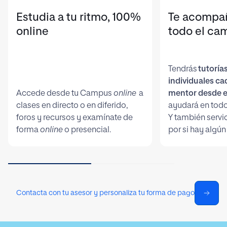
Estudia a tu ritmo, 100%
Te acompa
online
todo el ca
Tendrás
tutoría
individuales c
Accede desde tu Campus
online
a
mentor desde e
clases en directo o en diferido,
ayudará en todo
foros y recursos y examínate de
Y también servi
forma
online
o presencial.
por si hay algún
Contacta con tu asesor y personaliza tu forma de pago