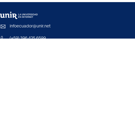
infoecuador@unir.net
(+59) 396 425 6599
Aviso Legal
Politica de Privacidad
Política de Cookies
Cláusulas legales RGPD