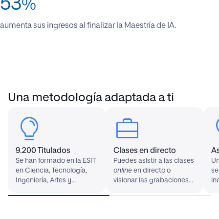
53
%
aumenta sus ingresos al finalizar la Maestría de IA.
Una metodología adaptada a ti
9.200 Titulados
Clases en directo
A
Se han formado en la ESIT
Puedes asistir a las clases
Un
en Ciencia, Tecnología,
online
en directo o
se
Ingeniería, Artes y
visionar las grabaciones
in
Matemáticas.
en diferido.
ay
ne