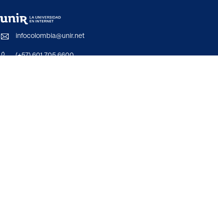
infocolombia@unir.net
(+57) 601 705 6600
Aviso Legal
Politica de Privacidad
Política de Cookies
Cláusulas legales RGPD