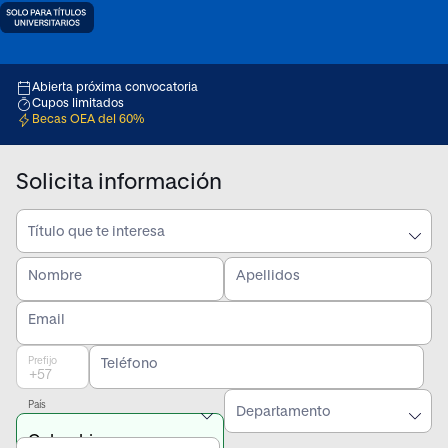
Abierta próxima convocatoria
Cupos limitados
Becas OEA del 60%
Solicita información
Título que te interesa
Nombre
Apellidos
Email
Prefijo
Teléfono
País
Departamento