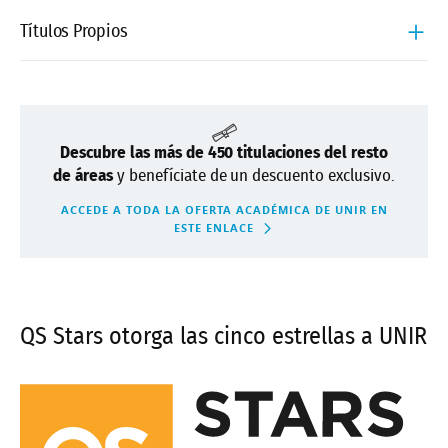
Títulos Propios
Diploma de Especialización en Logoterapia y
Análisis Existencial aplicados a la clínica
Descubre las más de 450 titulaciones del resto
Experto Universitario en Prevención, Abordaje y
de áreas
y benefíciate de un descuento exclusivo.
Postvención de la Conducta Suicida
ACCEDE A TODA LA OFERTA ACADÉMICA DE UNIR EN
ESTE ENLACE
Experto Universitario en Trastorno del Espectro
Autista
Experto Universitario en Trauma y EMDR
QS Stars otorga las cinco estrellas a UNIR
Máster de Formación Permanente en Coaching
Deportivo
Máster de Formación Permanente en Liderazgo y
Desarrollo Personal