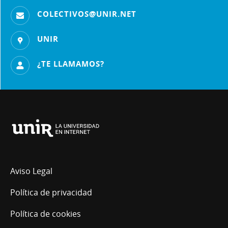
COLECTIVOS@UNIR.NET
UNIR
¿TE LLAMAMOS?
Universidad
Internacional
de
La
Aviso Legal
Rioja
Política de privacidad
Política de cookies