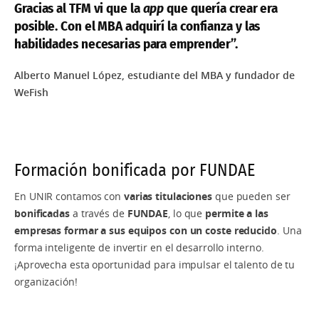
Gracias al TFM vi que la
app
que quería crear era
Deportiva
Grado en Diseño de Interiores
Máster de Formación Permanente en Consultoría
posible. Con el MBA adquirí la confianza y las
SAP
habilidades necesarias para emprender”.
Máster Universitario en Dirección y Gestión de
Grado en Diseño Digital
Recursos Humanos
Máster de Formación Permanente en Big Data y
Alberto Manuel López, estudiante del MBA y fundador de
Grado en Diseño y Desarrollo de Videojuegos
Ciencia de Datos (Data Science)
Máster Universitario en Dirección y Gestión
WeFish
Grado en Técnicas y Tecnologías Creativas para
Financiera
Máster de Formación Permanente en BIM
Diseño
Management
Máster Universitario en Economía de la Salud
Ciencias de la Salud
Máster de Formación Permanente en Construcción
Formación bonificada por FUNDAE
Máster Universitario en Economía Internacional
Industrializada
Grado en Logopedia
En UNIR contamos con
varias titulaciones
que pueden ser
Máster Universitario en Gestión de Riesgos
Máster de Formación Permanente en Full Stack
bonificadas
a través de
FUNDAE
, lo que
permite a las
Financieros
Grado en Nutrición
Developer
empresas formar a sus equipos con un coste reducido
. Una
Máster Universitario en Gestión del Desarrollo
forma inteligente de invertir en el desarrollo interno.
Grado en Psicología
Máster de Formación Permanente en Gestión
Sostenible
¡Aprovecha esta oportunidad para impulsar el talento de tu
Inmobiliaria
organización!
Marketing y Comunicación
Máster Universitario en Innovación en Turismo
Máster de Formación Permanente en IA para el