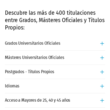
Descubre las más de 400 titulaciones
entre Grados, Másteres Oficiales y Títulos
Propios:
Grados Universitarios Oficiales
Educación
Másteres Universitarios Oficiales
Curso de Adaptación al Grado de Educación Infantil
Educación
Postgrados - Títulos Propios
para Diplomados
Máster Universitario en Aplicaciones Educativas de
Curso de Adaptación al Grado de Educación
Educación
Idiomas
la Inteligencia Artificial
Primaria para Diplomados
Certificado Oficial de Formación Pedagógica y
Máster Universitario en Atención Educativa en
Doble Grado en Maestro en Educación Infantil y
Inglés
Acceso a Mayores de 25, 40 y 45 años
Didáctica para Profesorado de Formación
Conductas Adictivas en Niños y Adolescentes
Pedagogía
Profesional (COFPYD)