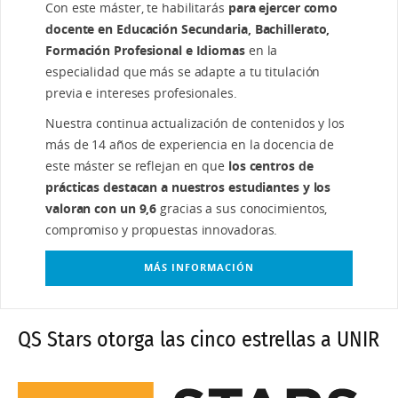
Con este máster, te habilitarás
para ejercer como
Química en Educación Secundaria y Bachillerato
docente en Educación Secundaria, Bachillerato,
Formación Profesional e Idiomas
en la
Máster Universitario en Didáctica de la Biología y la
especialidad que más se adapte a tu titulación
Geología en en Educación Secundaria y Bachillerato
previa e intereses profesionales.
Máster Universitario en Didáctica de la Geografía y
Nuestra continua actualización de contenidos y los
la Historia en Educación Secundaria y Bachillerato
más de 14 años de experiencia en la docencia de
este máster se reflejan en que
los centros de
Máster Universitario en Didáctica de la Lengua en
prácticas destacan a nuestros estudiantes y los
Educación Infantil y Primaria
valoran con un 9,6
gracias a sus conocimientos,
compromiso y propuestas innovadoras.
Máster Universitario en Didáctica de las
Matemáticas en Educación Infantil y Primaria
MÁS INFORMACIÓN
Máster Universitario en Docencia Superior
Universitaria
QS Stars otorga las cinco estrellas a UNIR
Máster Universitario en Educación Ambiental para
el Desarrollo Sostenible