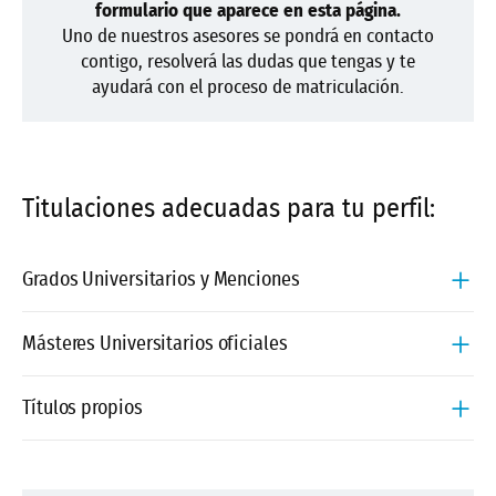
formulario que aparece en esta página.
Uno de nuestros asesores se pondrá en contacto
contigo, resolverá las dudas que tengas y te
ayudará con el proceso de matriculación.
Titulaciones adecuadas para tu perfil:
Grados Universitarios y Menciones
Másteres Universitarios oficiales
Grado en Maestro en Educación Infantil
Grado en Maestro en Educación Primaria
Títulos propios
Máster Universitario en Formación del Profesorado
en Educación Secundaria Obligatoria y Bachillerato,
Curso de Adaptación al Grado de Trabajo Social
Formación Profesional y Enseñanza de Idiomas
para Diplomados
Certificado Oficial de Formación Pedagógica y