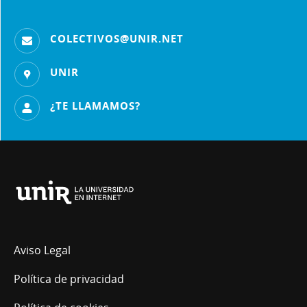
COLECTIVOS@UNIR.NET
UNIR
¿TE LLAMAMOS?
Universidad
Internacional
de
La
Aviso Legal
Rioja
Política de privacidad