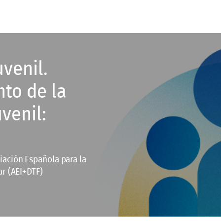
venil.
nto de la
venil:
iación Española para la
ar (AEI+DTF)