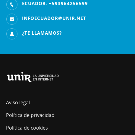
ECUADOR: +593964256599
INFOECUADOR@UNIR.NET
¿TE LLAMAMOS?
Universidad
Internacional
de
La
Aviso legal
Rioja
Política de privacidad
Política de cookies