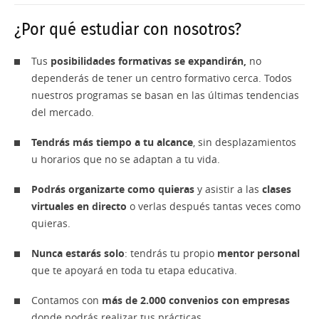
Maestría en Composición Musical con Nuevas
Maestría en Humanidades
Tecnologías
Carrera en Historia y Geografía
Idiomas
¿Por qué estudiar con nosotros?
Maestría en Dirección de Orquesta
Maestría en Gestión y Emprendimiento de
Carrera en Filosofía, Política y Economía
Español B1
Tus
posibilidades formativas se expandirán,
no
Proyectos Culturales
Maestría en Dirección y Pedagogía Coral
dependerás de tener un centro formativo cerca. Todos
Español B2
Ciencias Sociales y del Trabajo
Maestría en Estudios Avanzados en Cinematografía
nuestros programas se basan en las últimas tendencias
Maestría en Interpretación y Composición de Jazz y
del mercado.
Inglés A2
Carrera en Educación Social
Música Moderna
Maestría en Estudios Avanzados de Teatro
Tendrás más tiempo a tu alcance
, sin desplazamientos
Inglés B1
Carrera en Trabajo Social
Experto Universitario en Apreciación Musical
Maestría en Investigación Musical
u horarios que no se adaptan a tu vida.
Inglés B2
Carrera en Comunicación
Maestría en Filosofía y Religión según el
Maestría en Gestión Empresarial de la Industria
Podrás organizarte como quieras
y asistir a las
clases
pensamiento de Ratzinger
Musical
Inglés C1
virtuales en directo
o verlas después tantas veces como
Ciencias Económicas y Administrativas
quieras.
Programa en Desafíos del orden global: el futuro de
Maestría en Pedagogía Musical
Carrera en Contaduría Pública
Europa
Nunca estarás solo
: tendrás tu propio
mentor personal
Maestría en Creación de Guiones Audiovisuales
Carrera en Administración de Empresas
que te apoyará en toda tu etapa educativa.
Programa en Desafíos del orden global: “el Futuro
de América Latina”
Maestría en Estudios sobre Danza
Carrera en Administración y Dirección de Empresas
Contamos con
más de 2.000 convenios con empresas
donde podrás realizar tus prácticas.