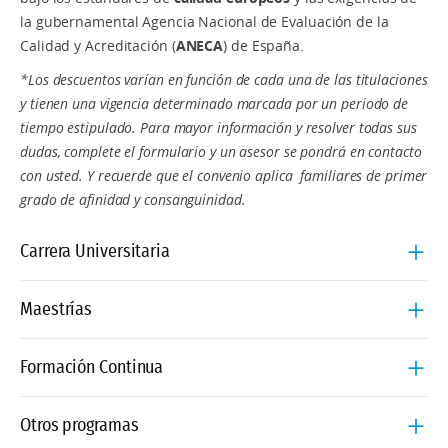
la gubernamental Agencia Nacional de Evaluación de la
Calidad y Acreditación (
ANECA
) de España.
*Los descuentos varían en función de cada una de las titulaciones
y tienen una vigencia determinado marcada por un periodo de
tiempo estipulado. Para mayor información y resolver todas sus
dudas, complete el formulario y un asesor se pondrá en contacto
con usted. Y recuerde que el convenio aplica familiares de primer
grado de afinidad y consanguinidad.
Carrera Universitaria
Artes y Humanidades
Maestrías
Carrera en Humanidades
Artes y Humanidades
Formación Continua
Carrera en Música
Maestría en Musicoterapia
Artes y Humanidades
Otros programas
Carrera en Traducción e Interpretación