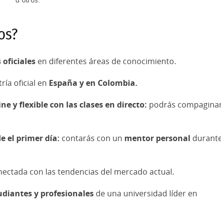
u otros.
 Oratoria
miliar y de Pareja
os?
iterarios y Culturales en Lengua Inglesa
 Emocional
 Editorial
ción del Deporte con Inteligencia Artificial
 oficiales
en diferentes áreas de conocimiento.
as Avanzadas en Arqueología
ría oficial en
España y en Colombia.
del Arte Contemporáneo y Cultura Visual
e y flexible con las clases en directo:
podrás compagina
 el primer día:
contarás con un
mentor personal
durant
ectada con las tendencias del mercado actual.
diantes y profesionales
de una universidad líder en