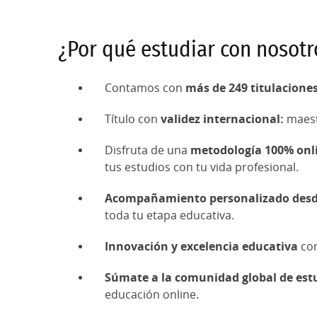
Maestría Universitaria en Retórica y
Maestría Universitaria en Terapia Fa
¿Por qué estudiar con nosotr
Maestría Universitaria en Estudios L
Maestría Universitaria en Bienestar
Maestría Universitaria en Traducción
Maestría Universitaria en Transforma
Contamos con
más de 249 titulaciones
Maestría Universitaria en Tendenci
Título con
validez internacional:
maest
Maestría Universitaria en Historia 
Disfruta de una
metodología 100% onlin
tus estudios con tu vida profesional.
Acompañamiento personalizado desde
toda tu etapa educativa.
Innovación y excelencia educativa
con
Súmate a la comunidad global de estu
educación online.